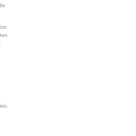
die
über
ten
d
ien.